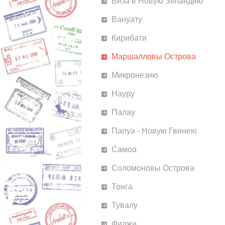
Виза в Новую Зеландию
Вануату
Кирибати
Маршалловы Острова
Микронезию
Науру
Палау
Папуа - Новую Гвинею
Самоа
Соломоновы Острова
Тонга
Тувалу
Фиджи