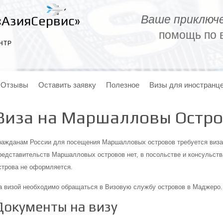
Ваше приключе
«АзияСервис»
помощь по в
НТР
Отзывы
Оставить заявку
Полезное
Визы для иностранц
Виза на Маршалловы Остр
ражданам России для посещения Маршалловых островов требуется виза
редставительств Маршалловых островов нет, в посольстве и консульств
строва не оформляется.
а визой необходимо обращаться в Визовую службу островов в Маджеро.
Документы на визу