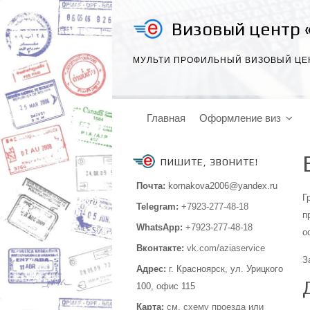
Визовый центр 
МУЛЬТИ ПРОФИЛЬНЫЙ ВИЗОВЫЙ ЦЕ
Главная
Оформление виз
ПИШИТЕ, ЗВОНИТЕ!
Почта:
kornakova2006@yandex.ru
Г
Telegram:
+7923-277-48-18
п
WhatsApp:
+7923-277-48-18
о
Вконтакте:
vk.com/aziaservice
З
Адрес:
г. Красноярск, ул. Урицкого
100,
офис 115
Карта:
см.
схему проезда
или