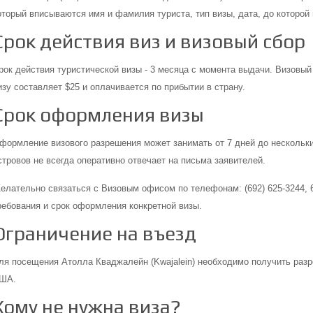
оторый вписываются имя и фамилия туриста, тип визы, дата, до которой 
Срок действия виз и визовый сбор
рок действия туристической визы - 3 месяца с момента выдачи. Визовый
изу составляет $25 и оплачивается по прибытии в страну.
Срок оформления визы
формление визового разрешения может занимать от 7 дней до нескольки
стровов не всегда оперативно отвечает на письма заявителей.
елательно связаться с Визовым офисом по телефонам: (692) 625-3244, 6
ребования и срок оформления конкретной визы.
Ограничение на въезд
ля посещения Атолла Кваджалейн (Kwajalein) необходимо получить разр
ША.
Кому не нужна виза?