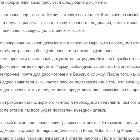
ля оформления визы требуются следующие документы:
загранпаспорт, срок действия которого составляет 6 месяцев на момен
в случае транзита - виза в страну конечного следования, если таковая
описание маршрута (на английском языке).
тсканированные копии документов и описание маршрута необходимо отпр
лужбу островов:
agoffice@ntamar.net
или
rmiimmig@ntamar.net
.
осле проверки присланных документов сотрудник Визовой службы отпра
формления визы по прилете. Форму необходимо заполнить (на английском
лектронной почте для рассмотрения в Визовую службу. После того, как
а адрес заявителя высылается письмо-подтверждение о том, что виза б
ледует распечатать и предоставить представителю авиакомпании во врем
ри прохождении паспортного контроля необходимо предъявить паспорт 
осле этого в паспорт будет поставлен въездной штамп.
изовый штамп при пересечении границы не ставится. Его можно получи
аджеро по адресу: Immigration Division, 5th Floor, Mako Building Majuro.
изового сбора (сбор оплачивается в отделе налогов). Поле оплаты сбора