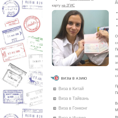
Д
карту
на 2ГИС
О
с
П
о
э
н
с
ВИЗЫ В АЗИЮ
П
Виза в Китай
П
Виза в Тайвань
В
Виза в Гонконг
М
в
Виза в Индию