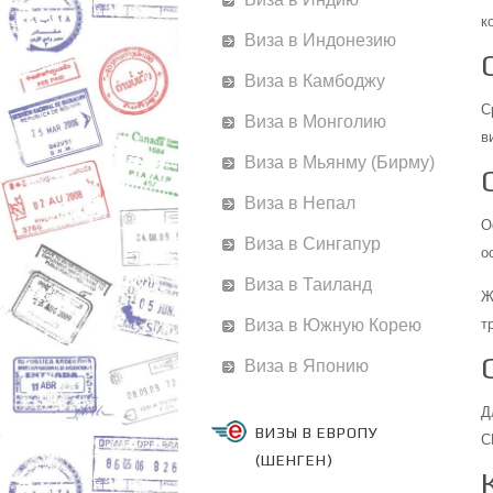
к
Виза в Индонезию
Виза в Камбоджу
С
Виза в Монголию
в
Виза в Мьянму (Бирму)
Виза в Непал
О
Виза в Сингапур
о
Виза в Таиланд
Ж
т
Виза в Южную Корею
Виза в Японию
Д
ВИЗЫ В ЕВРОПУ
С
(ШЕНГЕН)