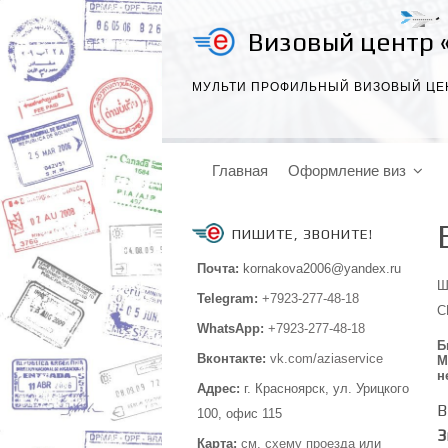
Визовый центр 
МУЛЬТИ ПРОФИЛЬНЫЙ ВИЗОВЫЙ ЦЕ
Главная
Оформление виз
ПИШИТЕ, ЗВОНИТЕ!
Почта:
kornakova2006@yandex.ru
Ш
Telegram:
+7923-277-48-18
С
WhatsApp:
+7923-277-48-18
Б
Вконтакте:
vk.com/aziaservice
М
н
Адрес:
г. Красноярск, ул. Урицкого
В
100,
офис 115
З
Карта:
см.
схему проезда
или