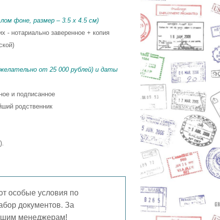
ом фоне, размер – 3.5 x 4.5 см)
их - нотариально заверенное + копия
ской)
(желательно от 25 000 рублей) и даты
ное и подписанное
йший родственник
).
ют особые условия по
абор документов. За
ашим менеджерам!