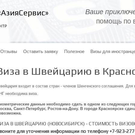
Ваше приключе
«АзияСервис»
помощь по в
НТР
Отзывы
Оставить заявку
Полезное
Визы для иностранц
Виза в Швейцарию в Красн
вейцария входит в состав стран - членов Шенгенского соглашения. Для
НГ необходима виза.
иометрические данные необходимо сдать в одном из следующих гор
осква, Санкт-Петербург, Ростов-на-Дону. В городе Красноярске сд
евозможна.
ИЗА В ШВЕЙЦАРИЮ (НОВОСИБИРСК) - СТОИМОСТЬ ВИЗО
воните для уточнения информации по телефону +7-923-277