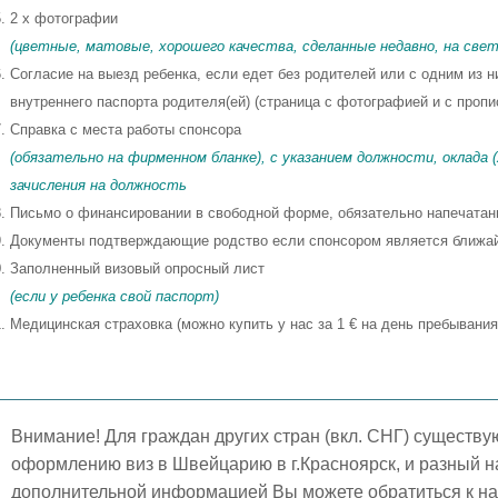
2 x фотографии
(цветные, матовые, хорошего качества, сделанные недавно, на светл
Согласие на выезд ребенка, если едет без родителей или с одним из н
внутреннего паспорта родителя(ей) (страница с фотографией и с пропи
Справка с места работы спонсора
(обязательно на фирменном бланке), с указанием должности, оклада 
зачисления на должность
Письмо о финансировании в свободной форме, обязательно напечатан
Документы подтверждающие родство если спонсором является ближа
Заполненный визовый опросный лист
(если у ребенка свой паспорт)
Медицинская страховка (можно купить у нас за 1 € на день пребывания
Внимание! Для граждан других стран (вкл. СНГ) существу
оформлению виз в Швейцарию в г.Красноярск, и разный н
дополнительной информацией Вы можете обратиться к н