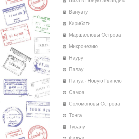
Виза в Новую Зеландию
Вануату
Кирибати
Маршалловы Острова
Микронезию
Науру
Палау
Папуа - Новую Гвинею
Самоа
Соломоновы Острова
Тонга
Тувалу
Фиджи