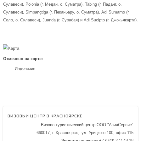
Сулавеси), Polonia (г. Медан, о. Суматра), Tabing (г. Паданг, о.
Сулавеси), Simpangtiga (г. Пеканбару, о. Суматра), Аdi Sumarno (г.
Соло, о. Сулавеси), Juanda (г. Сурабая) и Adi Sucipto (г. Джокьякарта).
Отмечено на карте:
Индонезия
ВИЗОВЫЙ ЦЕНТР В КРАСНОЯРСКЕ
Визово-туристический центр ООО "АзияСервис"
660017, г. Красноярск,
ул. Урицкого 100,
офис 115
Звоните по визам
+7 (923) 277-48-18