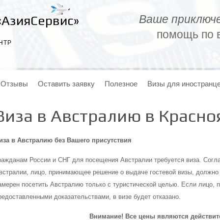
Ваше приключе
«АзияСервис»
помощь по в
НТР
Отзывы
Оставить заявку
Полезное
Визы для иностранц
Виза в Австралию в Красно
иза в Австралию без Вашего присутствия
ражданам России и СНГ для посещения Австралии требуется виза. Согл
встралии, лицо, принимающее решение о выдаче гостевой визы, должно 
амерен посетить Австралию только с туристической целью. Если лицо,
редоставленными доказательствами, в визе будет отказано.
Внимание! Все цены являются действи