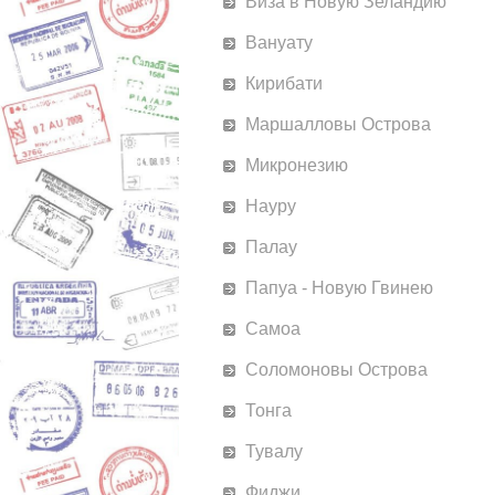
Виза в Новую Зеландию
Вануату
Кирибати
Маршалловы Острова
Микронезию
Науру
Палау
Папуа - Новую Гвинею
Самоа
Соломоновы Острова
Тонга
Тувалу
Фиджи