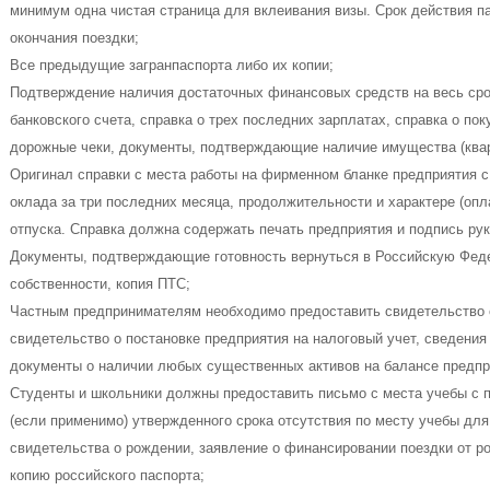
минимум одна чистая страница для вклеивания визы. Срок действия па
окончания поездки;
Все предыдущие загранпаспорта либо их копии;
Подтверждение наличия достаточных финансовых средств на весь срок
банковского счета, справка о трех последних зарплатах, справка о пок
дорожные чеки, документы, подтверждающие наличие имущества (кварт
Оригинал справки с места работы на фирменном бланке предприятия с
оклада за три последних месяца, продолжительности и характере (оп
отпуска. Справка должна содержать печать предприятия и подпись рук
Документы, подтверждающие готовность вернуться в Российскую Феде
собственности, копия ПТС;
Частным предпринимателям необходимо предоставить свидетельство о
свидетельство о постановке предприятия на налоговый учет, сведения
документы о наличии любых существенных активов на балансе предпр
Студенты и школьники должны предоставить письмо с места учебы с 
(если применимо) утвержденного срока отсутствия по месту учебы для
свидетельства о рождении, заявление о финансировании поездки от ро
копию российского паспорта;