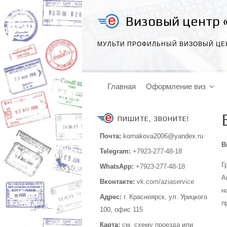
Визовый центр 
МУЛЬТИ ПРОФИЛЬНЫЙ ВИЗОВЫЙ ЦЕ
Главная
Оформление виз
ПИШИТЕ, ЗВОНИТЕ!
Почта:
kornakova2006@yandex.ru
В
Telegram:
+7923-277-48-18
Г
WhatsApp:
+7923-277-48-18
А
Вконтакте:
vk.com/aziaservice
н
Адрес:
г. Красноярск, ул. Урицкого
п
100,
офис 115
Карта:
см.
схему проезда
или