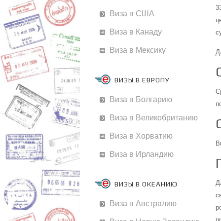
3
Виза в США
ц
Виза в Канаду
с
Виза в Мексику
Д
ВИЗЫ В ЕВРОПУ
С
Виза в Болгарию
п
Виза в Великобританию
Виза в Хорватию
В
Виза в Ирландию
Д
ВИЗЫ В ОКЕАНИЮ
с
Виза в Австралию
р
п