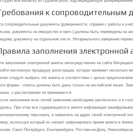
а судно или выписку из судовой роли, подтверждающую резервирование 
Требования к сопроводительным 
се сопроводительные документы (доверенности, справки с работы и учеб
исьма, документы на имущество и проч.) должны быть переведены на анг
аждому документу на отдельном листе. Нотариального заверения перево
Правила заполнения электронной 
ля заполнения электронной анкеты непосредственно на сайте Миграцио
ройти несложную процедуру регистрации, которая занимает несколько ми
атем следует выбрать тип анкеты в соответствии с целью предполагаем
оля формы - ответы должны быть даны только на английском языке. Зая
зыках, к рассмотрению не принимаются.
осле заполнения всех полей заявление необходимо распечатать и в со
одпись. При этом вся содержащаяся в анкете информация зашифровывае
полномоченному персоналу, а заявитель на адрес своей электронной по
омер, используя который он сможет забронировать время визита в ближа
оскве, Санкт-Петербурге, Екатеринбурге, Ростове-на-Дону, Новосибирске