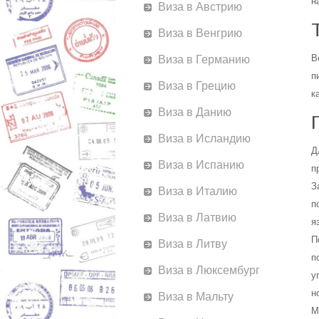
н
Виза в Австрию
Виза в Венгрию
В
Виза в Германию
п
Виза в Грецию
к
Виза в Данию
Виза в Исландию
Д
Виза в Испанию
п
З
Виза в Италию
п
Виза в Латвию
я
П
Виза в Литву
п
Виза в Люксембург
у
н
Виза в Мальту
М