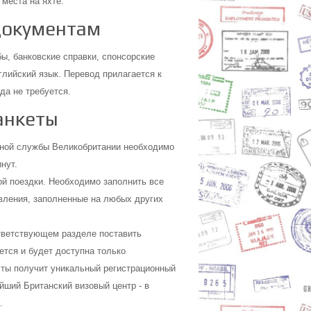
места на яхте.
документам
ы, банковские справки, спонсорские
лийский язык. Перевод прилагается к
да не требуется.
анкеты
нной службы Великобритании необходимо
нут.
ой поездки. Необходимо заполнить все
вления, заполненные на любых других
ответствующем разделе поставить
тся и будет доступна только
чты получит уникальный регистрационный
йший Британский визовый центр - в
.