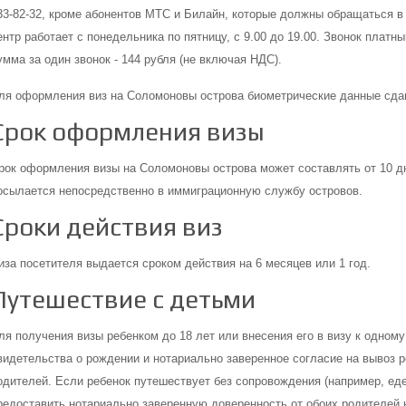
33-82-32, кроме абонентов МТС и Билайн, которые должны обращаться в В
ентр работает с понедельника по пятницу, с 9.00 до 19.00. Звонок платн
умма за один звонок - 144 рубля (не включая НДС).
ля оформления виз на Соломоновы острова биометрические данные сдав
Срок оформления визы
рок оформления визы на Соломоновы острова может составлять от 10 дне
осылается непосредственно в иммиграционную службу островов.
Сроки действия виз
иза посетителя выдается сроком действия на 6 месяцев или 1 год.
Путешествие с детьми
ля получения визы ребенком до 18 лет или внесения его в визу к одному
видетельства о рождении и нотариально заверенное согласие на вывоз р
одителей. Если ребенок путешествует без сопровождения (например, еде
редоставить нотариально заверенную доверенность от обоих родителей 