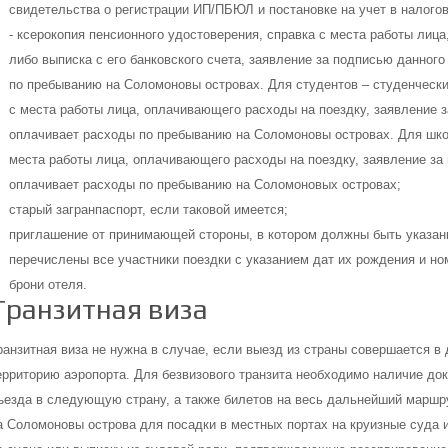
свидетельства о регистрации ИП/ПБЮЛ и постановке на учет в налог
- ксерокопия пенсионного удостоверения, справка с места работы лиц
либо выписка с его банковского счета, заявление за подписью данного
по пребыванию на Соломоновы островах. Для студентов – студенческий
с места работы лица, оплачивающего расходы на поездку, заявление з
оплачивает расходы по пребыванию на Соломоновы островах. Для школ
места работы лица, оплачивающего расходы на поездку, заявление за 
оплачивает расходы по пребыванию на Соломоновых островах;
старый загранпаспорт, если таковой имеется;
приглашение от принимающей стороны, в котором должны быть указаны
перечислены все участники поездки с указанием дат их рождения и н
брони отеля.
Транзитная виза
ранзитная виза не нужна в случае, если выезд из страны совершается в 
ерриторию аэропорта. Для безвизового транзита необходимо наличие д
ъезда в следующую страну, а также билетов на весь дальнейший маршр
а Соломоновы острова для посадки в местных портах на круизные суда 