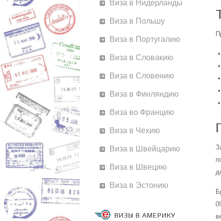
Виза в Нидерланды
Виза в Польшу
П
Виза в Португалию
Виза в Словакию
Виза в Словению
Виза в Финляндию
Виза во Францию
Виза в Чехию
З
Виза в Швейцарию
п
Виза в Швецию
д
Виза в Эстонию
Б
0
ВИЗЫ В АМЕРИКУ
в