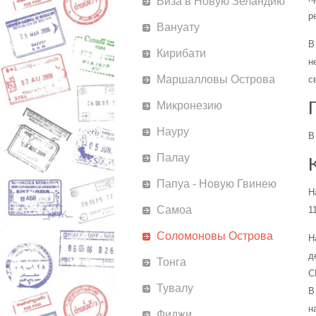
Виза в Новую Зеландию
р
Вануату
В
Кирибати
н
Маршалловы Острова
с
Микронезию
Науру
В
Палау
Папуа - Новую Гвинею
Н
Самоа
1
Соломоновы Острова
Н
д
Тонга
С
Тувалу
В
н
Фиджи