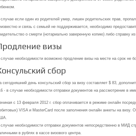
ебенком.
 случае если один из родителей умер, лишен родительских прав, пропал
еизвестно и связь с семьей не поддерживается, необходимо предостави
видетельство о смерти (нотариально заверенную копию) либо справку из
Продление визы
 случае необходимости возможно продление визы на месте на срок не б
Консульский сбор
а сегодняшний день консульский сбор за визу составляет $ 83, дополни
16 - в случае необходимости отправки документов на рассмотрение в и
ачиная с 13 февраля 2012 г. сбор оплачивается в режиме онлайн посред
ебитовых) VISA и MasterCard после заполнения онлайн анкеты на визу. 
ША.
 случае необходимости отправки документов непосредственно в МИД ст
аличными в рублях в кассе визового центра.