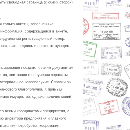
ыть свободная страница (с обеих сторон)
;
я только анкеты, заполненные
 информация, содержащаяся в анкете,
ивидуальный регистрационный номер.
 поставить подпись в соответствующем
сирования поездки. К таким документам
етов, квитанции о получении зарплаты
материальное благополучие. Справки об
нансового благополучия. К прямым
жимое имущество, однако наличие копий
 со всеми координатами предприятия, с
ью директора предприятия и главного
мателям потребуется ксерокопия