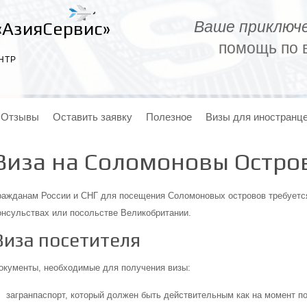
Ваше приключе
«АзияСервис»
помощь по в
НТР
Отзывы
Оставить заявку
Полезное
Визы для иностранц
Виза на Соломоновы Остро
ражданам России и СНГ для посещения Соломоновых островов требуется
онсульствах или посольстве Великобритании.
Виза посетителя
окументы, необходимые для получения визы:
загранпаспорт, который должен быть действительным как на момент по