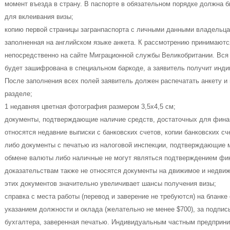
момент въезда в страну. В паспорте в обязательном порядке должна б
для вклеивания визы;
копию первой страницы загранпаспорта с личными данными владельца
заполненная на английском языке анкета. К рассмотрению принимаютс
непосредственно на сайте Миграционной службы Великобритании. Вся
будет зашифрована в специальном баркоде, а заявитель получит инд
После заполнения всех полей заявитель должен распечатать анкету и
разделе;
1 недавняя цветная фотография размером 3,5х4,5 см;
документы, подтверждающие наличие средств, достаточных для финан
относятся недавние выписки с банковских счетов, копии банковских сч
либо документы с печатью из налоговой инспекции, подтверждающие 
обмене валюты либо наличные не могут являться подтверждением фи
доказательствам также не относятся документы на движимое и недви
этих документов значительно увеличивает шансы получения визы;
справка с места работы (перевод и заверение не требуются) на бланке
указанием должности и оклада (желательно не менее $700), за подпис
бухгалтера, заверенная печатью. Индивидуальным частным предприни