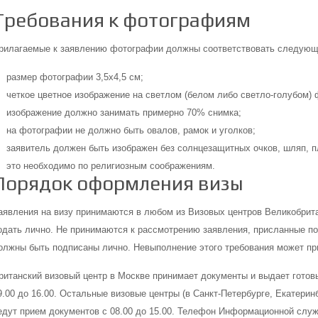
Требования к фотографиям
рилагаемые к заявлению фотографии должны соответствовать следующ
размер фотографии 3,5х4,5 см;
четкое цветное изображение на светлом (белом либо светло-голубом) 
изображение должно занимать примерно 70% снимка;
на фотографии не должно быть овалов, рамок и уголков;
заявитель должен быть изображен без солнцезащитных очков, шляп, п
это необходимо по религиозным соображениям.
Порядок оформления визы
аявления на визу принимаются в любом из Визовых центров Великобрит
одать лично. Не принимаются к рассмотрению заявления, присланные по
олжны быть подписаны лично. Невыполнение этого требования может при
ританский визовый центр в Москве принимает документы и выдает готовы
9.00 до 16.00. Остальные визовые центры (в Санкт-Петербурге, Екатерин
едут прием документов с 08.00 до 15.00. Телефон Информационной служ