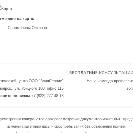
тмечено на карте:
Соломоновы Острова
БЕСПЛАТНЫЕ КОНСУЛЬТАЦИ
стический центр ООО "АзияСервис"
Наша команда профессио
сноярск,
ул. Урицкого 100,
офис 115
воп
оните по визам
+7 (923) 277-48-18
 усмотрению
консульства срок рассмотрения документов
может быть продл
изменена категория визы и срок пребывания без объяснения причин.