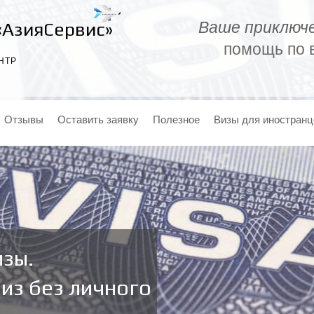
Ваше приключе
«АзияСервис»
помощь по в
НТР
Отзывы
Оставить заявку
Полезное
Визы для иностранц
зы.
из без личного