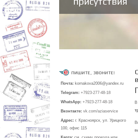
присутствия
ПИШИТЕ, ЗВОНИТЕ!
Почта:
kornakova2006@yandex.ru
Telegram:
+7923-277-48-18
WhatsApp:
+7923-277-48-18
В
т
Вконтакте:
vk.com/aziaservice
Адрес:
г. Красноярск, ул. Урицкого
В
100,
офис 115
в
Карта:
см.
схему проезда
или