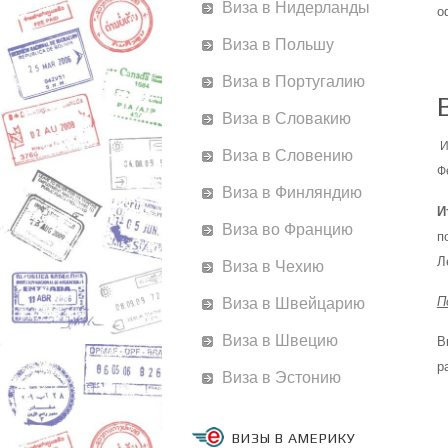
Виза в Нидерланды
о
Виза в Польшу
Виза в Португалию
Виза в Словакию
И
Виза в Словению
Ф
Виза в Финляндию
И
Виза во Францию
п
Л
Виза в Чехию
П
Виза в Швейцарию
Виза в Швецию
В
р
Виза в Эстонию
ВИЗЫ В АМЕРИКУ