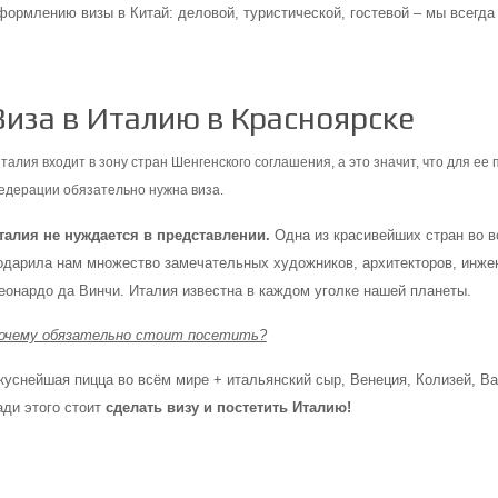
формлению визы в Китай: деловой, туристической, гостевой – мы всегд
Виза в Италию в Красноярске
талия входит в зону стран
Шенгенского соглашения
, а это значит, что для е
едерации обязательно нужна виза.
талия не нуждается в представлении.
Одна из красивейших стран во в
одарила нам множество замечательных художников, архитекторов, инжен
еонардо да Винчи. Италия известна в каждом уголке нашей планеты.
очему обязательно стоит посетить?
куснейшая пицца во всём мире + итальянский сыр, Венеция, Колизей, Ват
ади этого стоит
сделать визу и постетить Италию!