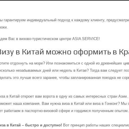
ы гарантируем индивидуальный подход к каждому клиенту, предусматрив
роки.
дем Вас в визово-туристическом центре ASIA SERVICE!
Визу в Китай можно оформить в К
отите отдохнуть на море? Или познакомиться с одной из древнейших ци
есколько незабываемых дней или недель в Китае? Тогда вам следует по
делать это лучше всего заранее, чтобы запланированная поездка не сор
иза в Китай откроет вам ворота в одну из самых интересных стран Азии
оможет наша компания. Вам нужна виза в Китай или виза в Гонконг? Мы
ет работаем в паспортно-визовой сфере и гордимся полученным опытом.
иза в Китай – быстро и доступно!
Вот принцип работы наших специалис