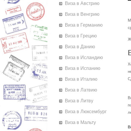
Виза в Австрию
Виза в Венгрию
М
Виза в Германию
с
Виза в Грецию
Ж
Виза в Данию
Виза в Исландию
Х
Виза в Испанию
н
Виза в Италию
С
Виза в Латвию
В
Виза в Литву
п
Виза в Люксембург
л
Виза в Мальту
В