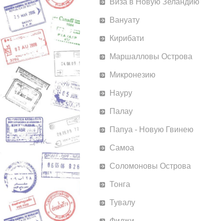
Виза в Новую Зеландию
Вануату
Кирибати
Маршалловы Острова
Микронезию
Науру
Палау
Папуа - Новую Гвинею
Самоа
Соломоновы Острова
Тонга
Тувалу
Фиджи