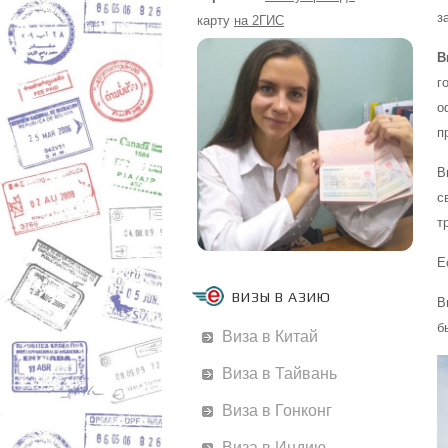
з
карту
на 2ГИС
В
г
о
п
В
с
т
Е
ВИЗЫ В АЗИЮ
В
б
Виза в Китай
Виза в Тайвань
Виза в Гонконг
Виза в Индию