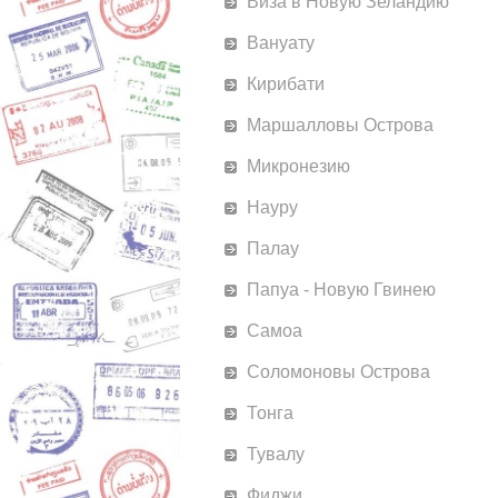
Виза в Новую Зеландию
Вануату
Кирибати
Маршалловы Острова
Микронезию
Науру
Палау
Папуа - Новую Гвинею
Самоа
Соломоновы Острова
Тонга
Тувалу
Фиджи