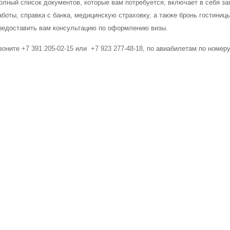
олный список документов, которые вам потребуется, включает в себя заг
аботы, справка с банка, медицинскую страховку, а также бронь гостиниц
редоставить вам консультацию по оформлению визы.
воните
+7 391 205-02-15
или
+7 923 277-48-18
, по авиабилетам по номер