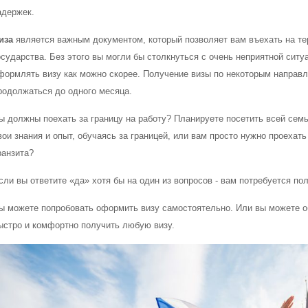
адержек.
иза
является важным документом, который позволяет вам въехать на т
осударства. Без этого вы могли бы столкнуться с очень неприятной сит
формлять визу как можно скорее. Получение визы по некоторым направл
родолжаться до одного месяца.
ы должны поехать за границу на работу? Планируете посетить всей сем
вои знания и опыт, обучаясь за границей, или вам просто нужно проехать
ранзита?
сли вы ответите «да» хотя бы на один из вопросов - вам потребуется пол
ы можете попробовать оформить визу самостоятельно. Или вы можете об
ыстро и комфортно получить любую визу.