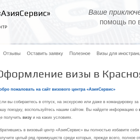
Ваше приключе
«АзияСервис»
помощь по в
НТР
Отзывы
Оставить заявку
Полезное
Визы для иностран
Оформление визы в Красно
обро пожаловать на сайт в
изового центра «АзияСервис»
сли вы собираетесь в отпуск, на экскурсию или даже в командировку за г
ашу поездку, воспользуйтесь нашим сайтом. Вы найдете информацию о
де получить
визу
и на каких условиях.
братившись в визовый центр «АзияСервис» вы полностью избавите себя
олучите целый ряд преимуществ среди которых, прежде всего, полное о