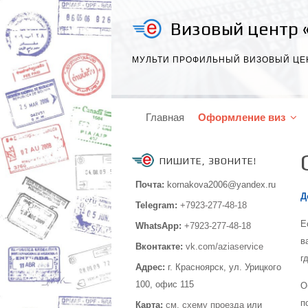
Визовый центр 
МУЛЬТИ ПРОФИЛЬНЫЙ ВИЗОВЫЙ ЦЕ
Главная
Оформление виз
ПИШИТЕ, ЗВОНИТЕ!
Почта:
kornakova2006@yandex.ru
Д
Telegram:
+7923-277-48-18
Е
WhatsApp:
+7923-277-48-18
в
Вконтакте:
vk.com/aziaservice
г
Адрес:
г. Красноярск, ул. Урицкого
100,
офис 115
О
п
Карта:
см.
схему проезда
или