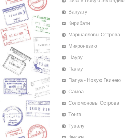
Виза в Новую Зеландию
Вануату
Кирибати
Маршалловы Острова
Микронезию
Науру
Палау
Папуа - Новую Гвинею
Самоа
Соломоновы Острова
Тонга
Тувалу
Фиджи