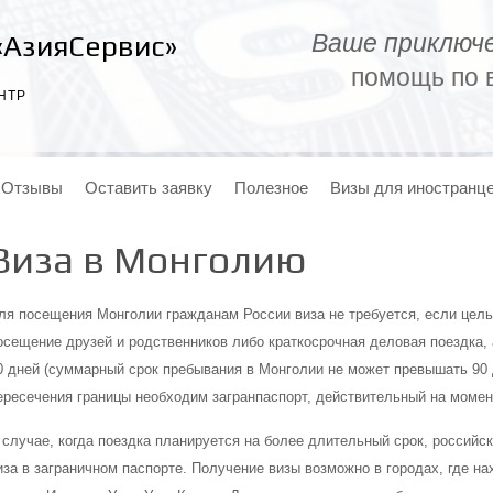
Ваше приключе
«АзияСервис»
помощь по в
НТР
Отзывы
Оставить заявку
Полезное
Визы для иностранц
Виза в Монголию
ля посещения Монголии гражданам России виза не требуется, если целью
осещение друзей и родственников либо краткосрочная деловая поездка, 
0 дней (суммарный срок пребывания в Монголии не может превышать 90 
ересечения границы необходим загранпаспорт, действительный на момент
 случае, когда поездка планируется на более длительный срок, россий
иза в заграничном паспорте. Получение визы возможно в городах, где на