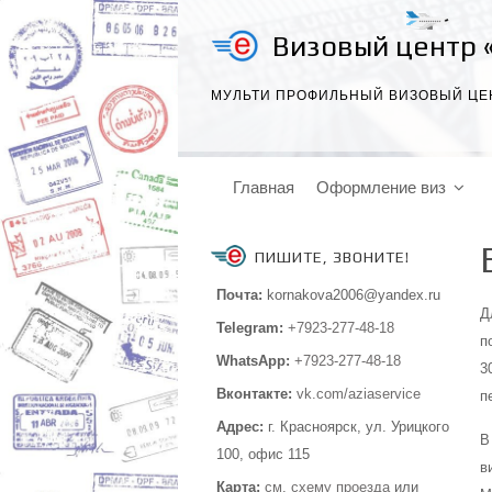
Визовый центр 
МУЛЬТИ ПРОФИЛЬНЫЙ ВИЗОВЫЙ ЦЕ
Главная
Оформление виз
ПИШИТЕ, ЗВОНИТЕ!
Почта:
kornakova2006@yandex.ru
Д
Telegram:
+7923-277-48-18
п
WhatsApp:
+7923-277-48-18
3
Вконтакте:
vk.com/aziaservice
п
Адрес:
г. Красноярск, ул. Урицкого
В
100,
офис 115
в
Карта:
см.
схему проезда
или