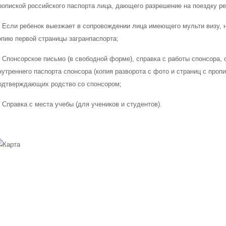
ропиской российского паспорта лица, дающего разрешение на поездку ре
. Если ребенок выезжает в сопровождении лица имеющего мульти визу, 
опию первой страницы загранпаспорта;
. Спонсорское письмо (в свободной форме), справка с работы спонсора, с
нутреннего паспорта спонсора (копия разворота с фото и страниц с пропи
одтверждающих родство со спонсором;
. Справка с места учебы (для учеников и студентов).