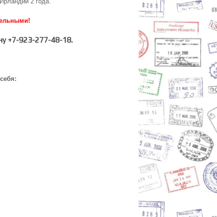
Ирландии 2 года.
тельными!
у +7-923-277-48-18.
себя: