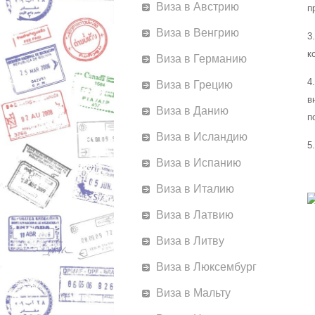
Виза в Австрию
п
Виза в Венгрию
3
к
Виза в Германию
4
Виза в Грецию
в
Виза в Данию
п
Виза в Исландию
5
Виза в Испанию
Виза в Италию
Виза в Латвию
Виза в Литву
Виза в Люксембург
Виза в Мальту