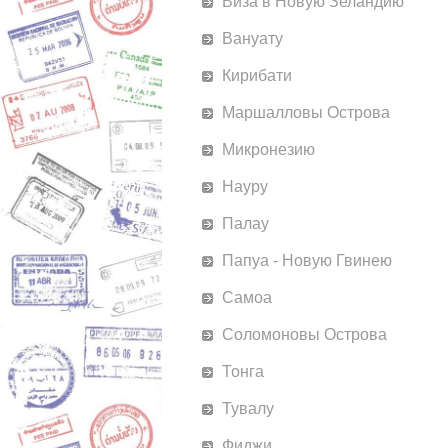
Виза в Новую Зеландию
Вануату
Кирибати
Маршалловы Острова
Микронезию
Науру
Палау
Папуа - Новую Гвинею
Самоа
Соломоновы Острова
Тонга
Тувалу
Фиджи