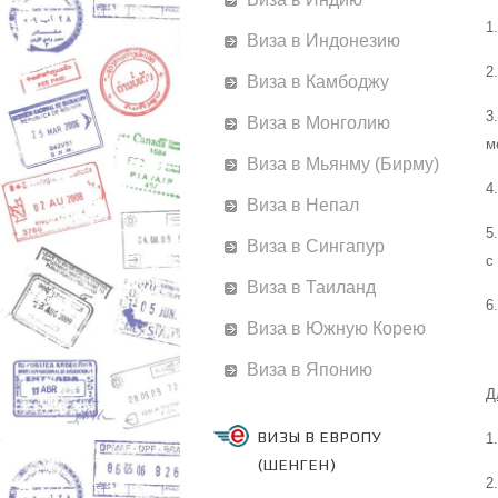
1
Виза в Индонезию
2
Виза в Камбоджу
3
Виза в Монголию
м
Виза в Мьянму (Бирму)
4
Виза в Непал
5
Виза в Сингапур
с
Виза в Таиланд
6
Виза в Южную Корею
Виза в Японию
Д
ВИЗЫ В ЕВРОПУ
1
(ШЕНГЕН)
2