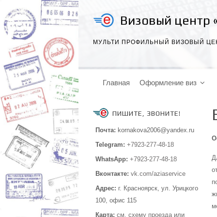
Визовый центр 
МУЛЬТИ ПРОФИЛЬНЫЙ ВИЗОВЫЙ ЦЕ
Главная
Оформление виз
ПИШИТЕ, ЗВОНИТЕ!
Почта:
kornakova2006@yandex.ru
О
Telegram:
+7923-277-48-18
Д
WhatsApp:
+7923-277-48-18
о
Вконтакте:
vk.com/aziaservice
п
Адрес:
г. Красноярск, ул. Урицкого
ж
100,
офис 115
м
Карта:
см.
схему проезда
или